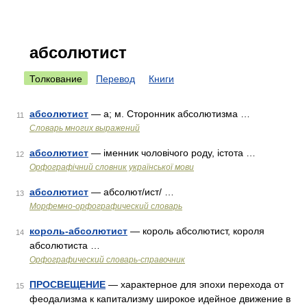
абсолютист
Толкование
Перевод
Книги
абсолютист
— а; м. Сторонник абсолютизма …
11
Словарь многих выражений
абсолютист
— іменник чоловічого роду, істота …
12
Орфографічний словник української мови
абсолютист
— абсолют/ист/ …
13
Морфемно-орфографический словарь
король-абсолютист
— король абсолютист, короля
14
абсолютиста …
Орфографический словарь-справочник
ПРОСВЕЩЕНИЕ
— характерное для эпохи перехода от
15
феодализма к капитализму широкое идейное движение в