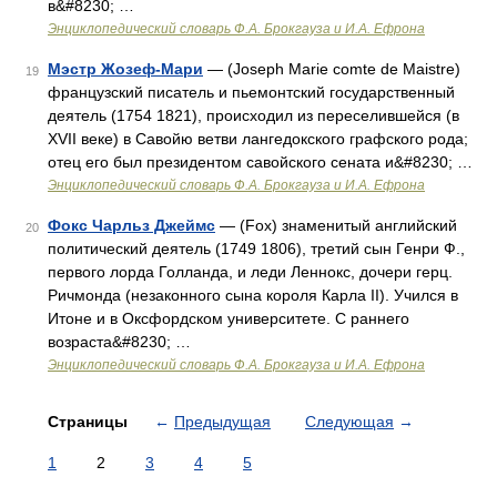
в&#8230; …
Энциклопедический словарь Ф.А. Брокгауза и И.А. Ефрона
Мэстр Жозеф-Мари
— (Joseph Marie comte de Maistre)
19
французский писатель и пьемонтский государственный
деятель (1754 1821), происходил из переселившейся (в
XVII веке) в Савойю ветви лангедокского графского рода;
отец его был президентом савойского сената и&#8230; …
Энциклопедический словарь Ф.А. Брокгауза и И.А. Ефрона
Фокс Чарльз Джеймс
— (Fox) знаменитый английский
20
политический деятель (1749 1806), третий сын Генри Ф.,
первого лорда Голланда, и леди Леннокс, дочери герц.
Ричмонда (незаконного сына короля Карла II). Учился в
Итоне и в Оксфордском университете. С раннего
возраста&#8230; …
Энциклопедический словарь Ф.А. Брокгауза и И.А. Ефрона
Страницы
←
Предыдущая
Следующая
→
1
2
3
4
5