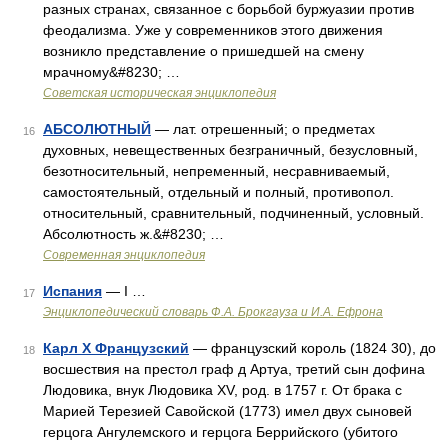
разных странах, связанное с борьбой буржуазии против
феодализма. Уже у современников этого движения
возникло представление о пришедшей на смену
мрачному&#8230; …
Советская историческая энциклопедия
АБСОЛЮТНЫЙ
— лат. отрешенный; о предметах
16
духовных, невещественных безграничный, безусловный,
безотносительный, непременный, несравниваемый,
самостоятельный, отдельный и полный, противопол.
относительный, сравнительный, подчиненный, условный.
Абсолютность ж.&#8230; …
Современная энциклопедия
Испания
— I …
17
Энциклопедический словарь Ф.А. Брокгауза и И.А. Ефрона
Карл X Французский
— французский король (1824 30), до
18
восшествия на престол граф д Артуа, третий сын дофина
Людовика, внук Людовика XV, род. в 1757 г. От брака с
Марией Терезией Савойской (1773) имел двух сыновей
герцога Ангулемского и герцога Беррийского (убитого